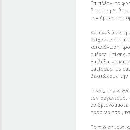
Επιπλέον, τα φρο
Η
βιταμίνη Α, βιτ
την άμυνα του ο
Μ
Α
Καταναλώστε τρο
δείχνουν ότι μει
κατανάλωση προ
ημέρες. Επίσης,
Επιλέξτε να κατα
Lactobacillus ca
βελτιώνουν την
Τέλος, μην ξεχν
τον οργανισμό, 
αν βρισκόμαστε 
πράσινο τσάι, τ
Το πιο σημαντικ