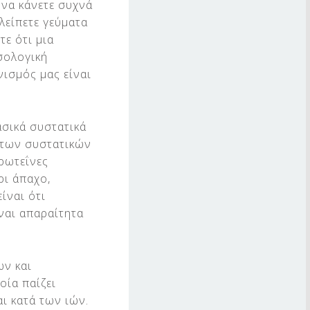
να κάνετε συχνά
λείπετε γεύματα
τε ότι μια
σολογική
νισμός μας είναι
ασικά συστατικά
 των συστατικών
πρωτεΐνες
ρι άπαχο,
ίναι ότι
ναι απαραίτητα
ων και
οία παίζει
ι κατά των ιών.