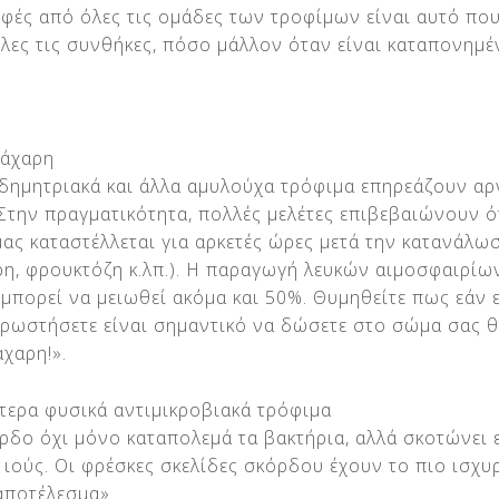
οφές από όλες τις ομάδες των τροφίμων είναι αυτό που
λες τις συνθήκες, πόσο μάλλον όταν είναι καταπονημέ
ζάχαρη
 δημητριακά και άλλα αμυλούχα τρόφιμα επηρεάζουν αρ
Στην πραγματικότητα, πολλές μελέτες επιβεβαιώνουν ό
ας καταστέλλεται για αρκετές ώρες μετά την κατανάλ
η, φρουκτόζη κ.λπ.). Η παραγωγή λευκών αιμοσφαιρίω
μπορεί να μειωθεί ακόμα και 50%. Θυμηθείτε πως εάν 
ρρωστήσετε είναι σημαντικό να δώσετε στο σώμα σας θ
άχαρη!».
τερα φυσικά αντιμικροβιακά τρόφιμα
ρδο όχι μόνο καταπολεμά τα βακτήρια, αλλά σκοτώνει 
ς ιούς. Οι φρέσκες σκελίδες σκόρδου έχουν το πιο ισχυ
αποτέλεσμα».