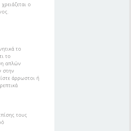
 χρειάζεται ο
νος.
νητικά το
τι το
ωση απλών
ν στην
είστε άρρωστοι ή
ρεπτικά
επίσης τους
ρό