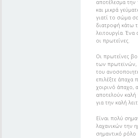
Φ
αποτέλεσμα την
και μικρά γεύματ
Η
γιατί το σώμα σα
Κ
διατροφή κάτω 
λειτουργία. Ένα
Α
οι πρωτεΐνες.
Ι
Οι πρωτεΐνες βο
Κ
των πρωτεϊνών, 
Ρ
του ανοσοποιητι
επιλέξτε άπαχα 
Υ
χοιρινό άπαχο, 
αποτελούν καλή 
Ο
για την καλή λε
Λ
Είναι πολύ σημα
Ο
λαχανικών την η
Γ
σημαντικό ρόλο 