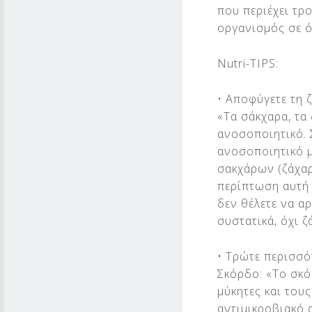
που περιέχει τρ
οργανισμός σε ό
Nutri-TIPS:
• Αποφύγετε τη 
«Τα σάκχαρα, τα
ανοσοποιητικό. 
ανοσοποιητικό μ
σακχάρων (ζάχαρ
περίπτωση αυτή 
δεν θέλετε να α
συστατικά, όχι ζ
• Τρώτε περισσό
Σκόρδο: «Το σκό
μύκητες και του
αντιμικροβιακό 