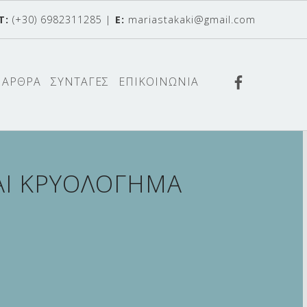
T:
(+30) 6982311285
|
E:
mariastakaki@gmail.com
Βρείτε με
ΑΡΘΡΑ
ΣΥΝΤΑΓΕΣ
ΕΠΙΚΟΙΝΩΝΙΑ
ΑΙ ΚΡΥΟΛΟΓΗΜΑ