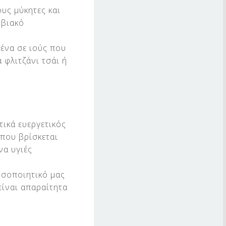
υς μύκητες και
οβιακό
μένα σε ιούς που
 φλιτζάνι τσάι ή
τικά ευεργετικός
 που βρίσκεται
να υγιές
νοσοποιητικό μας
είναι απαραίτητα