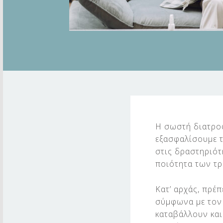
Δ
Ι
Η σωστή διατροφ
εξασφαλίσουμε τ
Α
στις δραστηριότ
Τ
ποιότητα των τ
Ρ
Κατ’ αρχάς, πρέ
Ο
σύμφωνα με τον 
καταβάλλουν και