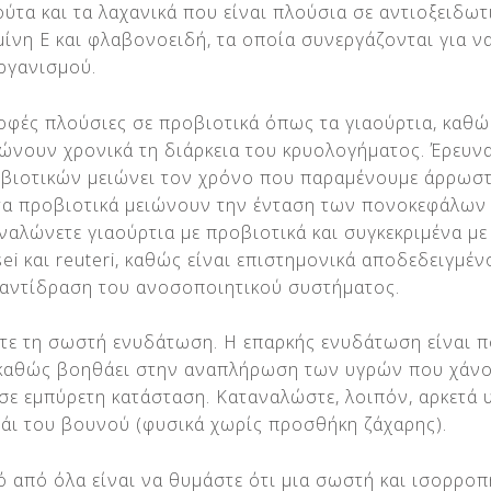
ύτα και τα λαχανικά που είναι πλούσια σε αντιοξειδωτ
αμίνη Ε και φλαβονοειδή, τα οποία συνεργάζονται για 
ργανισμού.
φές πλούσιες σε προβιοτικά όπως τα γιαούρτια, καθώ
ώνουν χρονικά τη διάρκεια του κρυολογήματος. Έρευνα 
βιοτικών μειώνει τον χρόνο που παραμένουμε άρρωστ
 τα προβιοτικά μειώνουν την ένταση των πονοκεφάλων 
ναλώνετε γιαούρτια με προβιοτικά και συγκεκριμένα με
sei και reuteri, καθώς είναι επιστημονικά αποδεδειγμέν
 αντίδραση του ανοσοποιητικού συστήματος.
άτε τη σωστή ενυδάτωση. Η επαρκής ενυδάτωση είναι π
καθώς βοηθάει στην αναπλήρωση των υγρών που χάνου
σε εμπύρετη κατάσταση. Καταναλώστε, λοιπόν, αρκετά 
σάι του βουνού (φυσικά χωρίς προσθήκη ζάχαρης).
ό από όλα είναι να θυμάστε ότι μια σωστή και ισορρο