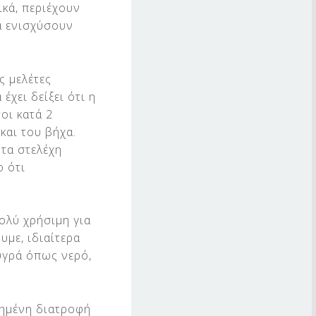
ικά, περιέχουν
να ενισχύσουν
ς μελέτες
έχει δείξει ότι η
οι κατά 2
και του βήχα.
 τα στελέχη
ο ότι
ολύ χρήσιμη για
με, ιδιαίτερα
υγρά όπως νερό,
πημένη διατροφή