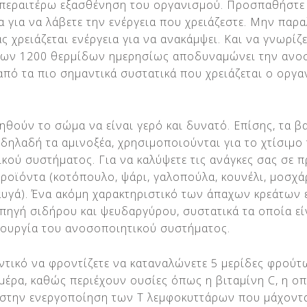
 περαιτέρω εξασθένηση του οργανισμού. Προσπαθήστε 
α για να λάβετε την ενέργεια που χρειάζεστε. Μην παρα
ς χρειάζεται ενέργεια για να ανακάμψει. Και να γνωρίζε
των 1200 θερμίδων ημερησίως αποδυναμώνει την ανο
 από τα πιο σημαντικά συστατικά που χρειάζεται ο οργα
ηθούν το σώμα να είναι γερό και δυνατό. Επίσης, τα β
δηλαδή τα αμινοξέα, χρησιμοποιούνται για το χτίσιμο
κού συστήματος. Για να καλύψετε τις ανάγκες σας σε 
προϊόντα (κοτόπουλο, ψάρι, γαλοπούλα, κουνέλι, μοσχά
αυγά). Ένα ακόμη χαρακτηριστικό των άπαχων κρεάτων ε
πηγή σιδήρου και ψευδαργύρου, συστατικά τα οποία εί
ιτουργία του ανοσοποιητικού συστήματος.
ντικό να φροντίζετε να καταναλώνετε 5 μερίδες φρούτ
μέρα, καθώς περιέχουν ουσίες όπως η βιταμίνη C, η οπ
στην ενεργοποίηση των Τ λεμφοκυττάρων που μάχοντα