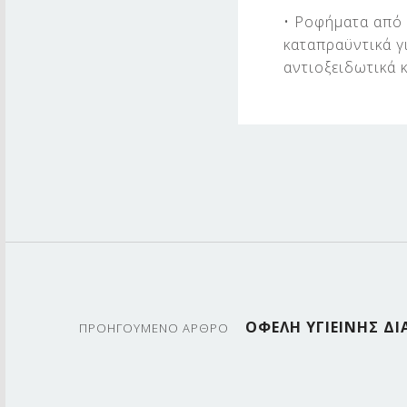
• Ροφήματα από 
καταπραϋντικά γ
αντιοξειδωτικά 
Skip back to main navigation
Πλοήγηση άρθρων
ΟΦΕΛΗ ΥΓΙΕΙΝΗΣ Δ
ΠΡΟΗΓΟΥΜΕΝΟ ΆΡΘΡΟ