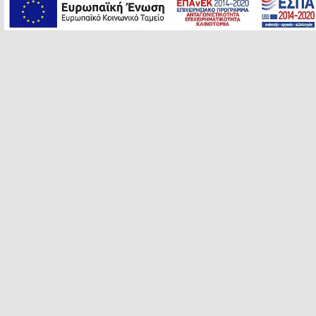
μπαρμπούνια, βραστόψαρα,
γλώσσες, καλαμάρια,
κουτσομούρες, λυθρίνια,
μπαρμπούνια, σαφρίδια, στρείδια,
συναγρίδα, σφυρίδα, χταπόδι,
μαρίδα, χειλού
Skip back to main navigation
Πλοήγηση άρθρων
ΠΡΟΗΓΟΥΜΕΝΟ ΆΡΘΡΟ
ΤΑ ΦΑΣΟΛΑΚΙΑ… ΑΛΛΙΩΣ!
ΕΠΟΜΕΝΟ ΆΡΘΡΟ
ΣΠΑΝΑΚΟΠΙΤΑ ΧΩΡΙΣ ΦΥΛΛΟ