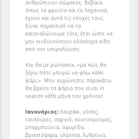
ανθρώπινου σώματος. Βέβαια,
Ο
όπως τα φρούτα και τα λαχανικά,
Ι
έχουν και αυτά τις εποχές τους.
Ε
Είναι σημαντικό να τα
Π
καταναλώνουμε τότε, έτσι ώστε να
μην κινδυνεύσουν ολόκληρα είδη
Ο
από την υπεραλίευση.
Χ
Ε
Και θα με ρωτήσετε, «μα πώς θα
ξέρω πότε μπορώ να φάω κάθε
Σ
ψάρι;». Μην αγχώνεστε, παρακάτω
Τ
θα βρείτε τα ψάρια που είναι in
Ο
season κάθε μήνα του χρόνου!
Υ
Ιανουάριος:
Λαυράκι, γόπες,
Σ
τσιπούρες, σαργοί, κουτσομούρες,
μπαρμπούνια, σφυρίδα,
βραστόψαρα, γλώσσα, λυθρίνια,