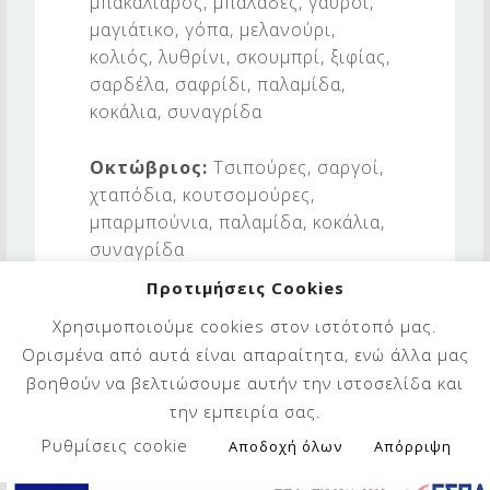
μπακαλιάρος, μπαλάδες, γαύροι,
μαγιάτικο, γόπα, μελανούρι,
κολιός, λυθρίνι, σκουμπρί, ξιφίας,
σαρδέλα, σαφρίδι, παλαμίδα,
κοκάλια, συναγρίδα
Οκτώβριος:
Τσιπούρες, σαργοί,
χταπόδια, κουτσομούρες,
μπαρμπούνια, παλαμίδα, κοκάλια,
συναγρίδα
Προτιμήσεις Cookies
Νοέμβριος:
Τσιπούρες, σαργοί,
Χρησιμοποιούμε cookies στον ιστότοπό μας.
χταπόδια, κουτσομούρες,
Ορισμένα από αυτά είναι απαραίτητα, ενώ άλλα μας
μπαρμπούνια, τόνος, παλαμίδα,
βοηθούν να βελτιώσουμε αυτήν την ιστοσελίδα και
κοκάλια, συναγρίδα
την εμπειρία σας.
Δεκέμβριος:
Γόπες, τσιπούρες,
Ρυθμίσεις cookie
Αποδοχή όλων
Απόρριψη
σαργοί, χταπόδια, κουτσομούρες,