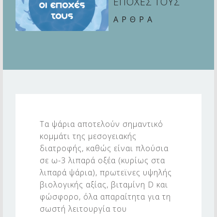
ΕΠΟΧΕΣ ΤΟΥΣ
ΑΡΘΡΑ
Ψ
Α
Τα ψάρια αποτελούν σημαντικό
Ρ
κομμάτι της μεσογειακής
Ι
διατροφής, καθώς είναι πλούσια
Α
σε ω-3 λιπαρά οξέα (κυρίως στα
λιπαρά ψάρια), πρωτεϊνες υψηλής
Κ
βιολογικής αξίας, βιταμίνη D και
Α
φώσφορο, όλα απαραίτητα για τη
Ι
σωστή λειτουργία του