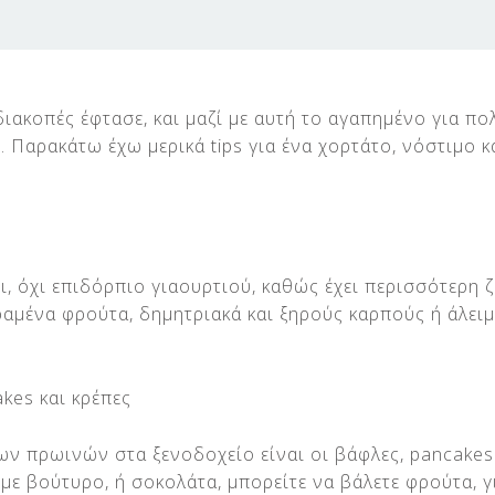
 διακοπές έφτασε, και μαζί με αυτή το αγαπημένο για π
 Παρακάτω έχω μερικά tips για ένα χορτάτο, νόστιμο κ
ι, όχι επιδόρπιο γιαουρτιού, καθώς έχει περισσότερη ζ
αμένα φρούτα, δημητριακά και ξηρούς καρπούς ή άλει
kes και κρέπες
ων πρωινών στα ξενοδοχείο είναι οι βάφλες, pancakes 
 με βούτυρο, ή σοκολάτα, μπορείτε να βάλετε φρούτα, γ