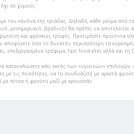
 όχι σε χυμούς.
ύμε τον κανόνα της τριάδας. Δηλαδή, κάθε γεύμα από τ
ινό, μεσημεριανό, βραδινό) θα πρέπει να αποτελείται 
ρωτεΐνη και φρέσκιες τροφές. Προτιμήστε προϊόντα ολι
αι αποφύγετε όσο το δυνατόν περισσότερο τα κορεσμέ
ες, επεξεργασμένα τρόφιμα, fast food κλπ) αλλά και τη 
ε να καταναλώσετε κάτι εκτός των «υγιεινών» επιλογών,
τε με τις ποσότητες, να τα συνδυάζετε με αρκετά φρούτ
ί με πίτσα ή φρούτο μαζί με κρουασάν.