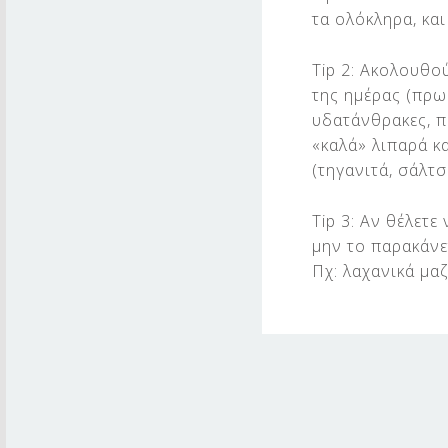
τα ολόκληρα, και
Tip 2: Ακολουθο
της ημέρας (πρω
υδατάνθρακες, π
«καλά» λιπαρά κ
(τηγανιτά, σάλτσ
Tip 3: Αν θέλετ
μην το παρακάνε
Πχ: λαχανικά μαζ
Skip back to main navigation