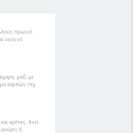
ολλούς πρωινό
αι υγιεινό
άχαρη, μαζί με
μμα καρπών (πχ
και κρέπες. Αντί
ιαούρτι ή