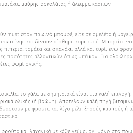
ομματάκια μαύρης σοκολάτας ή άλειμμα καρπών .
ύν must στον πρωινό μπουφέ, είτε σε ομελέτα ή μαγειρ
 πρωτεΐνης και δίνουν αίσθημα κορεσμού. Μπορείτε να
 πιπεριά, τομάτα και σπανάκι, αλλά και τυρί, ενώ φρον
ες ποσότητες αλλαντικών όπως μπέικον. Για ολοκληρ
έτες ψωμί ολικής.
οικιλία, το γάλα με δημητριακά είναι μια καλή επιλογή, 
ριακά ολικής (ή βρώμη). Αποτελούν καλή πηγή βιταμιν
νδυαστούν με φρούτα και λίγο μέλι, ξηρούς καρπούς ή 
ταστικά.
ε φρούτα και λαχανικά με κάθε γεύμα, όχι μόνο στο πρω