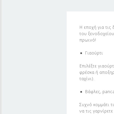
Π
Ρ
Η εποχή για τις
του ξενοδοχείου.
Ω
πρωινό!
Ι
Γιαούρτι
Ν
Ο
Επιλέξτε γιαούρτ
φρέσκα ή αποξηρ
Σ
ταχίνι).
Τ
Βάφλες, panca
Ο
Συχνό κομμάτι τ
Ξ
να τις γαρνίρετε