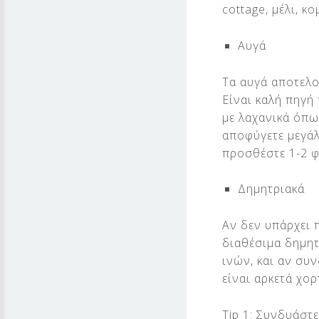
Ε
cottage, μέλι, κ
Ν
Αυγά
Ο
Τα αυγά αποτελο
Δ
Είναι καλή πηγή
με λαχανικά όπως
Ο
αποφύγετε μεγάλ
Χ
προσθέστε 1-2 φ
Ε
Δημητριακά
Ι
Αν δεν υπάρχει π
Ο
διαθέσιμα δημητ
ινών, και αν συ
είναι αρκετά χορ
Tip 1: Συνδυάστ