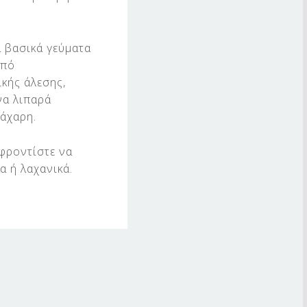
α βασικά γεύματα
από
κής άλεσης,
να λιπαρά
ζάχαρη.
 φροντίστε να
α ή λαχανικά.