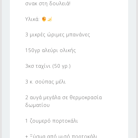
χ
σνακ στη δουλειά!
α
Υλικά:
ρ
η
3 μικρές ώριμες μπανάνες
150γρ αλεύρι ολικής
3κσ ταχίνι (50 γρ.)
3 κ. σούπας μέλι
2 αυγά μεγάλα σε θερμοκρασία
δωματίου
1 ζουμερό πορτοκάλι
+ Ξύσμα από μισό πορτοκάλι