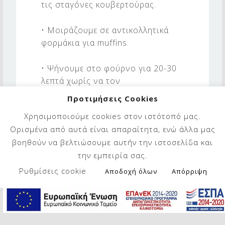
τις σταγόνες κουβερτούρας.
• Μοιράζουμε σε αντικολλητικά
φορμάκια για muffins.
• Ψήνουμε στο φούρνο για 20-30
λεπτά χωρίς να τον
ανοιγοκλείνουμε. Μετά τα 20
Προτιμήσεις Cookies
λεπτά, για να τσεκάρουμε αν είναι
Χρησιμοποιούμε cookies στον ιστότοπό μας.
έτοιμα, κάνουμε το γνωστό:
Ορισμένα από αυτά είναι απαραίτητα, ενώ άλλα μας
βυθίζουμε ένα μαχαίρι στο κεκάκι
βοηθούν να βελτιώσουμε αυτήν την ιστοσελίδα και
και αν όταν το τραβήξουμε η λάμα
την εμπειρία σας.
μείνει καθαρή, τα ξεφουρνίζουμε.
Ρυθμίσεις cookie
Αποδοχή όλων
Απόρριψη
Το πόσο γλυκό θα είναι το
αποτέλεσμα καθορίζεται α) από τις
μπανάνες και β) από το μέλι. Όσο
πιο ώριμες οι μπανάνες, τόσο