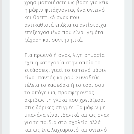
χρησιμοποιήσετε ως βάση για κέικ
π
ή μάφιν φτιάχνοντας ένα υγιεινό
α
και θρεπτικό σνακ που
ν
αντικαθιστά επάξια τα αντίστοιχα
ά
επεξεργασμένα που είναι γεμάτα
ζάχαρη και συντηρητικά.
ν
α
Για πρωινό ή σνακ, λίγη σημασία
ς
έχει η κατηγορία στην οποία το
εντάσσεις, γιατί το ταπεινό μάφιν
χ
είναι παντός καιρού! Συνοδεύει
ω
τέλεια το καφεδάκι ή το τσάι σου
ρ
το απόγευμα, προσφέροντας
ί
ακριβώς τη γλύκα που χρειάζεσαι
στις ζόρικες στιγμές. Τα μάφιν με
ς
μπανάνα είναι ιδανικά και ως σνακ
ζ
για τα παιδιά στο σχολείο αλλά
ά
και ως ένα λαχταριστό και υγιεινό