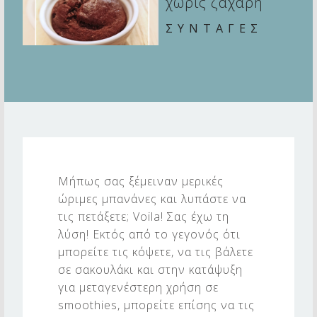
χωρίς ζάχαρη
ΣΥΝΤΑΓΕΣ
M
u
Μήπως σας ξέμειναν μερικές
f
ώριμες μπανάνες και λυπάστε να
f
τις πετάξετε; Voila! Σας έχω τη
i
λύση! Εκτός από το γεγονός ότι
μπορείτε τις κόψετε, να τις βάλετε
n
σε σακουλάκι και στην κατάψυξη
s
για μεταγενέστερη χρήση σε
μ
smoothies, μπορείτε επίσης να τις