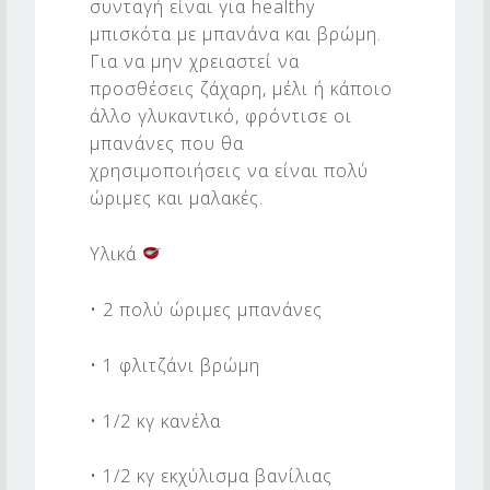
μ
συνταγή είναι για healthy
μπισκότα με μπανάνα και βρώμη.
ε
Για να μην χρειαστεί να
μ
προσθέσεις ζάχαρη, μέλι ή κάποιο
π
άλλο γλυκαντικό, φρόντισε οι
α
μπανάνες που θα
χρησιμοποιήσεις να είναι πολύ
ν
ώριμες και μαλακές.
ά
ν
Υλικά
α
• 2 πολύ ώριμες μπανάνες
κ
α
• 1 φλιτζάνι βρώμη
ι
• 1/2 κγ κανέλα
β
ρ
• 1/2 κγ εκχύλισμα βανίλιας