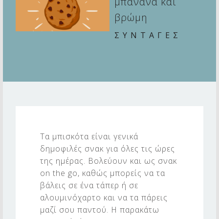
μπανάνα και
βρώμη
ΣΥΝΤΑΓΕΣ
C
o
Τα μπισκότα είναι γενικά
o
δημοφιλές σνακ για όλες τις ώρες
k
της ημέρας. Βολεύουν και ως σνακ
i
on the go, καθώς μπορείς να τα
βάλεις σε ένα τάπερ ή σε
e
αλουμινόχαρτο και να τα πάρεις
s
μαζί σου παντού. Η παρακάτω