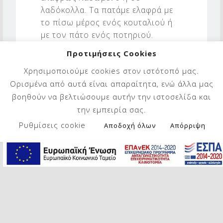
λαδόκολλα. Τα πατάμε ελαφρά με
το πίσω μέρος ενός κουταλιού ή
με τον πάτο ενός ποτηριού.
Προτιμήσεις Cookies
5. Ψήνουμε για 10-15 λεπτά.
Χρησιμοποιούμε cookies στον ιστότοπό μας.
Αφήνουμε να κρυώσουν πριν
Ορισμένα από αυτά είναι απαραίτητα, ενώ άλλα μας
σερβίρουμε.
βοηθούν να βελτιώσουμε αυτήν την ιστοσελίδα και
την εμπειρία σας.
Μπορείς να αντικαταστήσεις τις
σταφίδες με αποξηραμένα
Ρυθμίσεις cookie
Αποδοχή όλων
Απόρριψη
κράνμπερι, ψιλοκομμένους ξηρούς
καρπούς ή σταγόνες μαύρης
σοκολάτας.
Καλή απόλαυση!