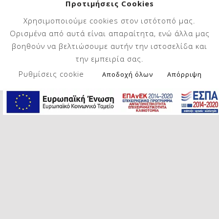
Προτιμήσεις Cookies
12. Αφαιρούμε το σκεύος από τον
Χρησιμοποιούμε cookies στον ιστότοπό μας.
φούρνο και το αφήνουμε για λίγο
Ορισμένα από αυτά είναι απαραίτητα, ενώ άλλα μας
στην άκρη να κρυώσει. Κόβουμε
βοηθούν να βελτιώσουμε αυτήν την ιστοσελίδα και
σε κομμάτια και σερβίρουμε.
την εμπειρία σας.
Μπορείτε να αλλάξετε τα λαχανικά,
Ρυθμίσεις cookie
Αποδοχή όλων
Απόρριψη
και αντί για τα παραπάνω να
κάνετε μια παραλλαγή με άλλα,
όπως μπρόκολο, κουνουπίδι,
καλαμπόκι, μανιτάρια, ανάμεικτα
λαχανικά κλπ.
Καλή απόλαυση!
Skip back to main navigation