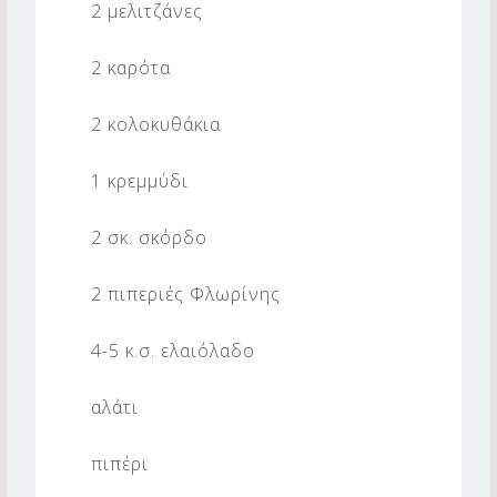
Χ
2 μελιτζάνες
Α
2 καρότα
Ν
Ι
2 κολοκυθάκια
Κ
1 κρεμμύδι
Ω
Ν
2 σκ. σκόρδο
2 πιπεριές Φλωρίνης
4-5 κ.σ. ελαιόλαδο
αλάτι
πιπέρι