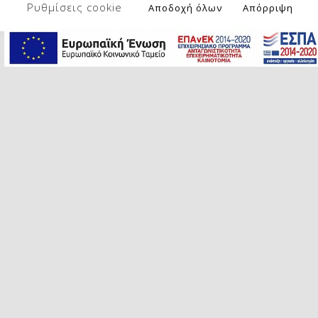
Ρυθμίσεις cookie
Αποδοχή όλων
Απόρριψη
Μπορεί να συνοδευτεί με ρύζι,
πατάτες, ή, για εκείνους που
προσέχουν παραπάνω, βραστά
λαχανικά.
Καλή απόλαυση!
Skip back to main navigation
Πλοήγηση άρθρων
ΠΡΟΗΓΟΥΜΕΝΟ ΆΡΘΡΟ
5+1 ΤΡΟΦΕΣ ΓΙΑ ΤΗΝ ΕΝΙΣΧΥΣΗ ΤΟΥ
ΑΝΟΣΟΠΟΙΗΤΙΚΟΥ ΣΥΣΤΗΜΑΤΟΣ