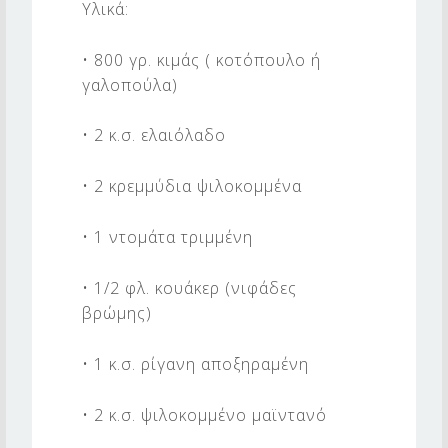
Υλικά:
Τ
Ε
• 800 γρ. κιμάς ( κοτόπουλο ή
Κ
γαλοπούλα)
Ι
• 2 κ.σ. ελαιόλαδο
Α
Μ
• 2 κρεμμύδια ψιλοκομμένα
Ε
Β
• 1 ντομάτα τριμμένη
Ρ
• 1/2 φλ. κουάκερ (νιφάδες
Ω
βρώμης)
Μ
Η
• 1 κ.σ. ρίγανη αποξηραμένη
• 2 κ.σ. ψιλοκομμένο μαϊντανό