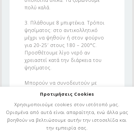
υπόλοιπα υλικά. Τα ζυμώνουμε
πολύ καλά.
3. Πλάθουμε 8 μπιφτέκια. Tρόποι
ψησίματος: στο αντικολλητικό
μέχρι να ψηθούν ή στον φούρνο
για 20-25′ στους 180 – 200°C.
Προσθέτουμε λίγο νερό αν
χρειαστεί κατά την διάρκεια του
ψησίματος.
Μπορούν να συνοδευτούν με
διάφορους συνδυασμούς όπως
Προτιμήσεις Cookies
ρύζι, πατάτες, αλάδωτη πίτα και
Χρησιμοποιούμε cookies στον ιστότοπό μας.
ωμή δροσερή σαλάτα, βραστά
Ορισμένα από αυτά είναι απαραίτητα, ενώ άλλα μας
λαχανικά ή σχάρας.
βοηθούν να βελτιώσουμε αυτήν την ιστοσελίδα και
την εμπειρία σας.
Καλή απόλαυση!