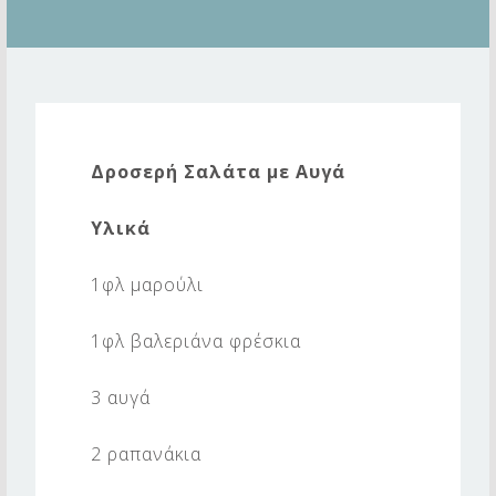
Δ
Ρ
Δροσερή Σαλάτα με Αυγά
Ο
Σ
Υλικά
Ε
1φλ μαρούλι
Ρ
Η
1φλ βαλεριάνα φρέσκια
Σ
Α
3 αυγά
Λ
2 ραπανάκια
Α