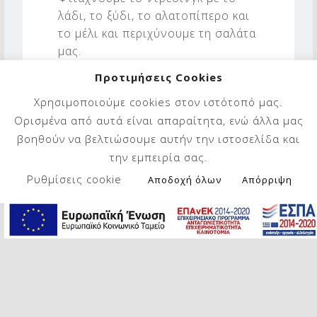
λάδι, το ξύδι, το αλατοπίπερο και
το μέλι και περιχύνουμε τη σαλάτα
μας.
Προτιμήσεις Cookies
Ετοιμάζουμε τα αυγά όπως τα
Χρησιμοποιούμε cookies στον ιστότοπό μας.
θέλουμε (μελάτα, σφιχτά ή ποσέ)
Ορισμένα από αυτά είναι απαραίτητα, ενώ άλλα μας
και τα βάζουμε στο μπολ μαζί με
βοηθούν να βελτιώσουμε αυτήν την ιστοσελίδα και
τη σαλάτα.
την εμπειρία σας.
Γαρνίρουμε με τους καρπούς και
Ρυθμίσεις cookie
Αποδοχή όλων
Απόρριψη
τις σταφίδες και σερβίρουμε.
Καλή Απόλαυση!
Skip back to main navigation