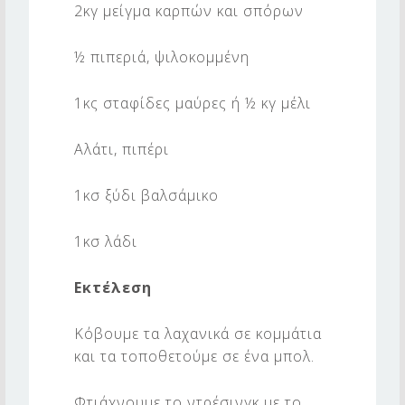
Τ
2κγ μείγμα καρπών και σπόρων
Α
½ πιπεριά, ψιλοκομμένη
Μ
Ε
1κς σταφίδες μαύρες ή ½ κγ μέλι
Α
Υ
Αλάτι, πιπέρι
Γ
1κσ ξύδι βαλσάμικο
Α
1κσ λάδι
Εκτέλεση
Κόβουμε τα λαχανικά σε κομμάτια
και τα τοποθετούμε σε ένα μπολ.
Φτιάχνουμε το ντρέσινγκ με το