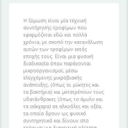
Π
Ρ
Η ζύμωση είναι μία τεχνική
Ο
συντήρησης τροφίμων που
Ϊ
εφαρμόζεται εδώ και πολλά
Ο
χρόνια, με σκοπό την κατανάλωση
αυτών των τροφίμων εκτός
Ν
εποχής τους. Είναι μια φυσική
Τ
διαδικασία όπου παράγονται
Α
μικροοργανισμοί, μέσω
ελεγχόμενης μικροβιακής
Ζ
ανάπτυξης, (όπως οι μύκητες και
Υ
τα βακτήρια) και μετατρέπουν τους
Μ
υδατάνθρακες (όπως το άμυλο και
Ω
τα σάκχαρα) σε αλκοόλες και οξέα,
τα οποία δρουν ως φυσικό
Σ
συντηρητικό και δίνουν στο
Η
τρόφιμο μια διακριτική οξύτητα.