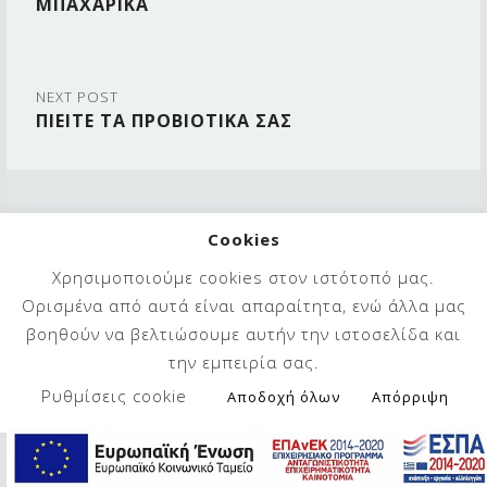
ΜΠΑΧΑΡΙΚΑ
NEXT POST
ΠΙΕΙΤΕ ΤΑ ΠΡΟΒΙΟΤΙΚΑ ΣΑΣ
© 2022
MARIA STAKAKI - NUTRITIONAL SUPPORT
|
Cookies
Powered by
BWEB Networks
Χρησιμοποιούμε cookies στον ιστότοπό μας.
Find us on Facebook
Back to top ↑
Ορισμένα από αυτά είναι απαραίτητα, ενώ άλλα μας
βοηθούν να βελτιώσουμε αυτήν την ιστοσελίδα και
την εμπειρία σας.
Ρυθμίσεις cookie
Αποδοχή όλων
Απόρριψη