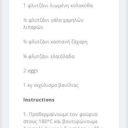
1 φλυτζάνι λιωμένη κολοκύθα
½ φλυτζάνι γάλα χαμηλών
λιπαρών
½ φλυτζάνι καστανή ζάχαρη
¼ φλυτζάνι ελαιόλαδο
2 eggs
1 κγ εκχύλισμα βανίλιας
Instructions
1. Προθερμαίνουμε τον φούρνο
στους 180°C και βουτυρώνουμε