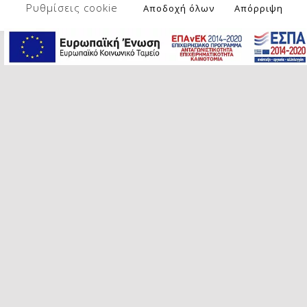
τους, όχι παραπάνω.
Ρυθμίσεις cookie
Αποδοχή όλων
Απόρριψη
5. Βάζουμε το μείγμα στο ταψί και
ψήνουμε για 45-50 λεπτά, ή μέχρι
να βγει καθαρό το μαχαίρι όταν το
τρυπάμε.
Bon appétit!
Skip back to main navigation
Post navigation
PREVIOUS POST
CHICKEN BURGERS WITH OATS