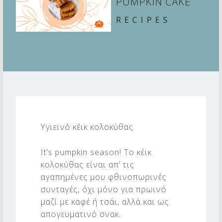
PUMPKIN CAKE
RECIPES
H
E
Υγιεινό κέικ κολοκύθας
A
L
It’s pumpkin season! Το κέικ
T
κολοκύθας είναι απ’ τις
αγαπημένες μου φθινοπωρινές
H
συνταγές, όχι μόνο για πρωινό
Y
μαζί με καφέ ή τσάι, αλλά και ως
P
απογευματινό σνακ.