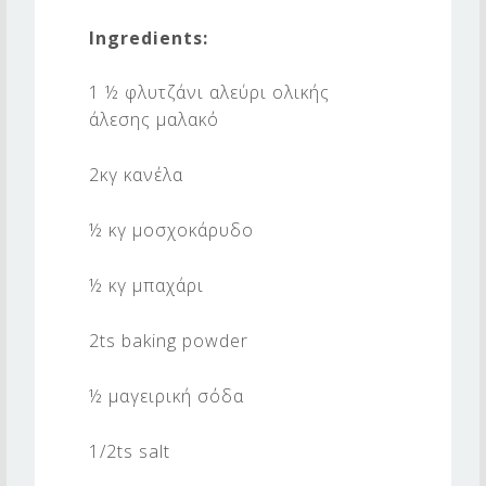
U
Ingredients:
M
P
1 ½ φλυτζάνι αλεύρι ολικής
K
άλεσης μαλακό
I
2κγ κανέλα
N
C
½ κγ μοσχοκάρυδο
A
½ κγ μπαχάρι
K
E
2ts baking powder
½ μαγειρική σόδα
1/2ts salt