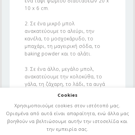
ένα ταψί ψωμιού διαστάσεων 20 x
10 x 6 cm.
2. Σε ένα μικρό μπολ
ανακατεύουμε το αλεύρι, την
κανέλα, το μοσχοκάρυδο, το
μπαχάρι, τη μαγειρική σόδα, το
baking powder και το αλάτι.
3. Σε ένα άλλο, μεγάλο μπολ,
ανακατεύουμε την κολοκύθα, το
γάλα, τη ζάχαρη, το λάδι, τα αυγά
και τη βανίλια μέχρι να
Cookies
ομογενοποιηθούν.
Χρησιμοποιούμε cookies στον ιστότοπό μας.
Ορισμένα από αυτά είναι απαραίτητα, ενώ άλλα μας
4. Αδειάζουμε το περιεχόμενο του
βοηθούν να βελτιώσουμε αυτήν την ιστοσελίδα και
μικρού μπολ και ανακατεύουμε
την εμπειρία σας.
μέχρι να ενωθούν τα υλικά μεταξύ