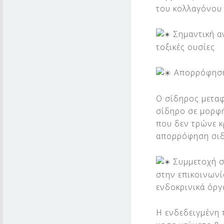
του κολλαγόνου
Σημαντική α
τοξικές ουσίες
Απορρόφηση 
Ο σίδηρος μεταφ
σίδηρο σε μορφή
που δεν τρώνε κ
απορρόφηση σιδ
Συμμετοχή σ
στην επικοινωνί
ενδοκρινικά όργ
Η ενδεδειγμένη 