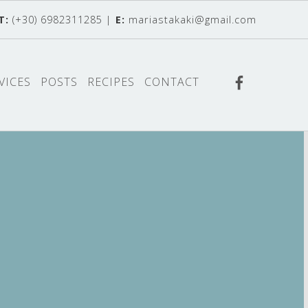
T:
(+30) 6982311285
|
E:
mariastakaki@gmail.com
Find us o
VICES
POSTS
RECIPES
CONTACT