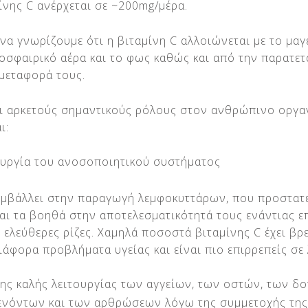
ίνης C
ανέρχεται σε ~200mg/μέρα.
να γνωρίζουμε ότι η βιταμίνη C αλλοιώνεται με το μαγ
οσφαιρικό αέρα και το φως καθώς και από την παρατε
μεταφορά τους.
ει αρκετούς σημαντικούς ρόλους στον ανθρώπινο οργα
ι:
υργία του ανοσοποιητικού συστήματος
συμβάλλει στην παραγωγή λεμφοκυττάρων, που προστα
και τα βοηθά στην αποτελεσματικότητά τους ενάντιας 
 ελεύθερες ρίζες. Χαμηλά ποσοστά βιταμίνης C έχει βρ
ιάφορα προβλήματα υγείας και είναι πιο επιρρεπείς σε
ης καλής λειτουργίας των αγγείων, των οστών, των δο
τενόντων και των αρθρώσεων λόγω της συμμετοχής τη