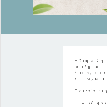
Β
Ι
Η βιταμίνη C ή 
συμπληρώματα. Ε
Τ
λειτουργίες του
Α
και τα λαχανικά 
Μ
Πιο πλούσιες πηγ
Ι
Όταν το άτομο κ