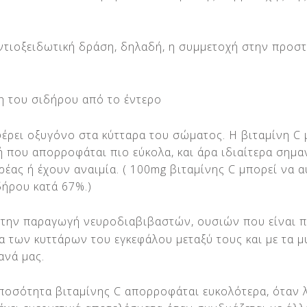
ντιοξειδωτική δράση, δηλαδή, η συμμετοχή στην προσ
του σιδήρου από το έντερο
έρει οξυγόνο στα κύτταρα του σώματος. Η βιταμίνη C 
 που απορροφάται πιο εύκολα, και άρα ιδιαίτερα σημα
ρέας ή έχουν αναιμία. ( 100mg βιταμίνης C μπορεί να 
ήρου κατά 67%.)
την παραγωγή νευροδιαβιβαστών, ουσιών που είναι π
α των κυττάρων του εγκεφάλου μεταξύ τους και με τα μυ
ανά μας.
ποσότητα βιταμίνης C απορροφάται ευκολότερα, όταν 