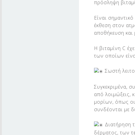
Ν
πρόσληψη βιταμ
Η
Είναι σημαντικό 
C
έκθεση στον ατμ
αποθήκευση και 
Η βιταμίνη C έχ
των οποίων είνα
Σωστή λειτο
Συγκεκριμένα, 
από λοιμώξεις, 
μορίων, όπως οι
συνδέονται με δ
Διατήρηση τ
δέρματος, των 