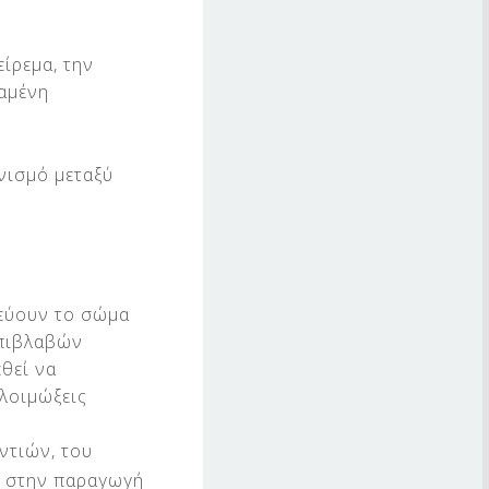
είρεμα, την
ταμένη
νισμό μεταξύ
τεύουν το σώμα
επιβλαβών
εθεί να
 λοιμώξεις
ντιών, του
ς στην παραγωγή