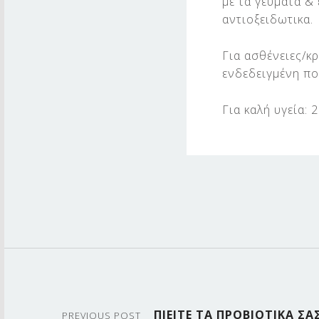
με τα γεύματα &
αντιοξειδωτικα.
Για ασθένειες/κ
ενδεδειγμένη πο
Για καλή υγεία:
Skip back to main navigation
Post navigation
ΠΙΕΙΤΕ ΤΑ ΠΡΟΒΙΟΤΙΚΑ ΣΑ
PREVIOUS POST