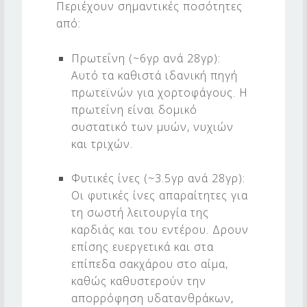
Περιέχουν σημαντικές ποσότητες
από:
Πρωτεΐνη (~6γρ ανά 28γρ):
Αυτό τα καθιστά ιδανική πηγή
πρωτεϊνών για χορτοφάγους. Η
πρωτεΐνη είναι δομικό
συστατικό των μυών, νυχιών
και τριχών.
Φυτικές ίνες (~3.5γρ ανά 28γρ):
Οι φυτικές ίνες απαραίτητες για
τη σωστή λειτουργία της
καρδιάς και του εντέρου. Δρουν
επίσης ευεργετικά και στα
επίπεδα σακχάρου στο αίμα,
καθώς καθυστερούν την
απορρόφηση υδατανθράκων,