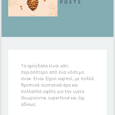
POSTS
Α
Μ
Τα αμύγδαλα είναι κάτι
Υ
περισσότερο από ένα νόστιμο
Γ
σνακ. Είναι ξηροί καρποί, με πολλά
Δ
θρεπτικά συστατικά άρα και
πολλαπλά οφέλη για την υγεία.
Α
Θεωρούνται superfood και όχι
Λ
αδίκως.
Α