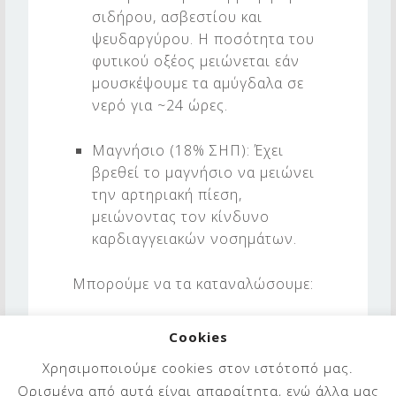
σιδήρου, ασβεστίου και
ψευδαργύρου. Η ποσότητα του
φυτικού οξέος μειώνεται εάν
μουσκέψουμε τα αμύγδαλα σε
νερό για ~24 ώρες.
Μαγνήσιο (18% ΣΗΠ): Έχει
βρεθεί το μαγνήσιο να μειώνει
την αρτηριακή πίεση,
μειώνοντας τον κίνδυνο
καρδιαγγειακών νοσημάτων.
Μπορούμε να τα καταναλώσουμε:
με συνοδεία φρέσκων ή
Cookies
αποξηραμένων φρούτων
Χρησιμοποιούμε cookies στον ιστότοπό μας.
ως άλειμμα,
Ορισμένα από αυτά είναι απαραίτητα, ενώ άλλα μας
σε γιαούρτι/porridge