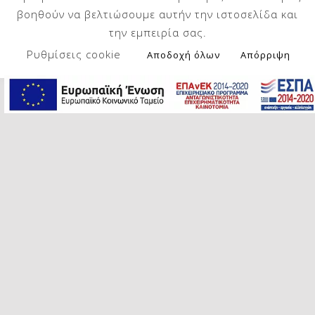
βοηθούν να βελτιώσουμε αυτήν την ιστοσελίδα και
σε χυμούς/σμούθι,
την εμπειρία σας.
σε κέικ/energy bites,
σε σαλάτες για πιο πλούσια
Ρυθμίσεις cookie
Αποδοχή όλων
Απόρριψη
υφή
Επίσης μπορούμε να φτιάξουμε το
δικό μας “γάλα αμυγδάλου” ή
αλεύρι αμυγδάλου, τα οποία είναι
εκ φύσεως και ελεύθερα
γλουτένης.
Skip back to main navigation
Post navigation
PREVIOUS POST