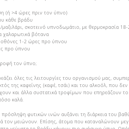
η (ή >4 ώρες πριν τον ύπνο)
ου κάθε βράδυ
/μαξιλάρι, σκοτεινό υπνοδωμάτιο, με θερμοκρασία 18-
α χαλαρωτικά βότανα
οθόνες 1-2 ώρες προ ύπνου
ες προ ύπνου
τροφή τον ύπνο;
εάζει όλες τις λειτουργίες του οργανισμού μας, συμπ
κτός της καφεΐνης (καφέ, τσάι) και του αλκοόλ, που δ
χουν και άλλα συστατικά τροφίμων που επηρεάζουν τ
πόσο καλά.
 η πρόσληψη φυτικών ινών αυξάνει τη διάρκεια του βαθ
ά τον μειώνουν. Επίσης, άτομα που καταναλώνουν με
πτα γεύματα το βράδυ κάνουν πιο ανήσυχο ύπνο. Οπό