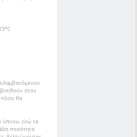
23°C
εριλαμβανόμενου
εν βοηθούν στον
ο πόσο θα
ύ ύπνου, ενώ τα
γάλη ποσότητα
τε, βελτιώνοντας