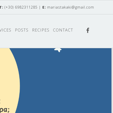
T:
(+30) 6982311285
|
E:
mariastakaki@gmail.com
Find us o
VICES
POSTS
RECIPES
CONTACT