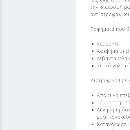
την διατροφή μα
αντίστροφα), κα
Ροφήματα που β
Χαμομήλι
Αφέψημα με βό
Λεβάντα (έλα
Ζεστό γάλα (
Διατροφικά tips 
Αποφυγή επεξ
Τήρηση της τ
Αύξηση πρόσλ
ρύζι, κολοκύθ
Κατανάλωση φ