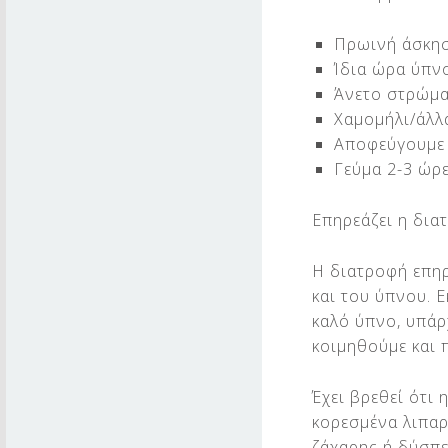
Πρωινή άσκησ
Ίδια ώρα ύπν
Άνετο στρώμα
Χαμομήλι/άλλ
Αποφεύγουμε 
Γεύμα 2-3 ώρ
Επηρεάζει η δια
Η διατροφή επηρ
και του ύπνου. Ε
καλό ύπνο, υπάρ
κοιμηθούμε και 
Έχει βρεθεί ότι
κορεσμένα λιπαρ
ζάχαρης ή δύσπε