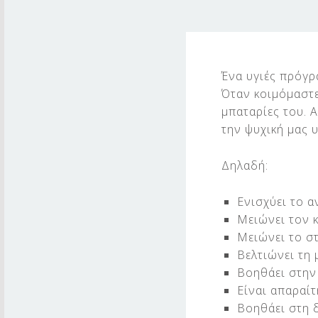
Σ
Ω
Ένα υγιές πρόγρ
Όταν κοιμόμαστε,
Σ
μπαταρίες του. Α
Τ
την ψυχική μας υ
Ο
Δηλαδή:
Σ
Ενισχύει το 
Υ
Μειώνει τον 
Π
Μειώνει το στ
Βελτιώνει τη
Ν
Βοηθάει στην 
Είναι απαραί
Ο
Βοηθάει στη 