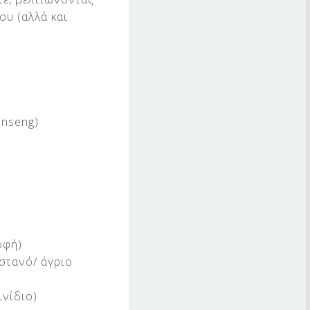
ου (αλλά και
inseng)
οφή)
στανό/ άγριο
ινίδιο)