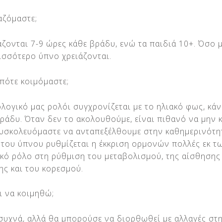
αζόμαστε;
άζονται 7-9 ώρες κάθε βράδυ, ενώ τα παιδιά 10+. Όσο 
ρισσότερο ύπνο χρειάζονται.
 πότε κοιμόμαστε;
λογικό μας ρολόι συγχρονίζεται με το ηλιακό φως, κά
ράδυ. Όταν δεν το ακολουθούμε, είναι πιθανό να μην 
δυσκολευόμαστε να ανταπεξέλθουμε στην καθημερινότητ
α του ύπνου ρυθμίζεται η έκκριση ορμονών πολλές εκ 
κό ρόλο στη ρύθμιση του μεταβολισμού, της αίσθησης
ης και του κορεσμού.
 να κοιμηθώ;
συχνά, αλλά θα μπορούσε να διορθωθεί με αλλαγές στη