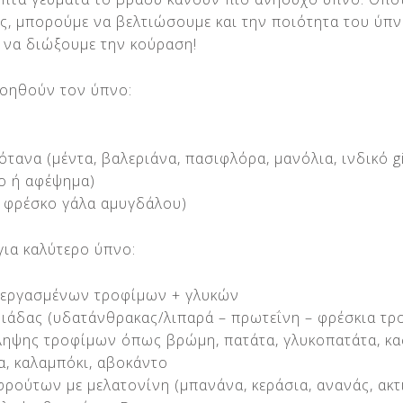
ς, μπορούμε να βελτιώσουμε και την ποιότητα του ύπν
ι να διώξουμε την κούραση!
οηθούν τον ύπνο:
τανα (μέντα, βαλεριάνα, πασιφλόρα, μανόλια, ινδικό g
ιο ή αφέψημα)
ή φρέσκο γάλα αμυγδάλου)
για καλύτερο ύπνο:
εργασμένων τροφίμων + γλυκών
ριάδας (υδατάνθρακας/λιπαρά – πρωτεΐνη – φρέσκια τρ
ηψης τροφίμων όπως βρώμη, πατάτα, γλυκοπατάτα, κα
α, καλαμπόκι, αβοκάντο
ρούτων με μελατονίνη (μπανάνα, κεράσια, ανανάς, ακτ