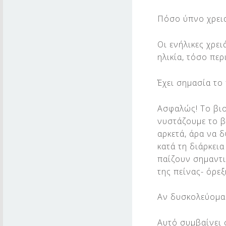
Σ
Πόσο ύπνο χρει
Οι ενήλικες χρει
ηλικία, τόσο πε
Έχει σημασία το
Ασφαλώς! Το βιο
νυστάζουμε το β
αρκετά, άρα να 
κατά τη διάρκει
παίζουν σημαντι
της πείνας- όρεξ
Αν δυσκολεύομαι
Αυτό συμβαίνει 