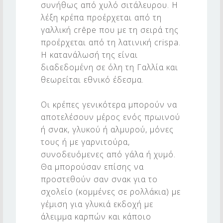
συνήθως από χυλό σιτάλευρου. Η
Ω
λέξη κρέπα προέρχεται από τη
Μ
γαλλική crêpe που με τη σειρά της
Η
προέρχεται από τη λατινική crispa.
Σ
Η κατανάλωσή της είναι
διαδεδομένη σε όλη τη Γαλλία και
θεωρείται εθνικό έδεσμα.
Οι κρέπες γενικότερα μπορούν να
αποτελέσουν μέρος ενός πρωινού
ή σνακ, γλυκού ή αλμυρού, μόνες
τους ή με γαρνιτούρα,
συνοδευόμενες από γάλα ή χυμό.
Θα μπορούσαν επίσης να
προστεθούν σαν σνακ για το
σχολείο (κομμένες σε ρολλάκια) με
γέμιση για γλυκιά εκδοχή με
άλειμμα καρπών και κάποιο