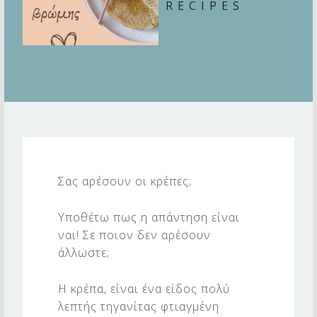
RECIPES
Κ
Ρ
Σας αρέσουν οι κρέπες;
Ε
Π
Υποθέτω πως η απάντηση είναι
Ε
ναι! Σε ποιον δεν αρέσουν
άλλωστε;
Σ
Β
Η κρέπα, είναι ένα είδος πολύ
Ρ
λεπτής τηγανίτας φτιαγμένη