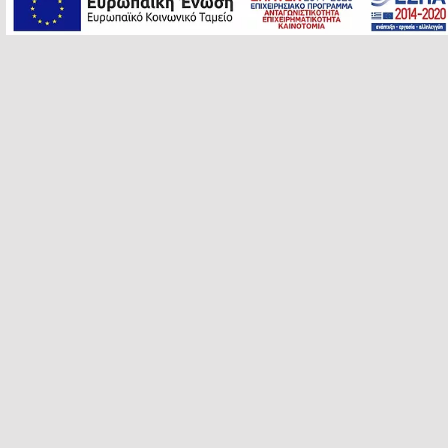
θέλουμε γλυκιά, ή αλλιώς με τυρί
και λαχανικά αν τη θέλουμε
αλμυρή.
Bon appétit!
Skip back to main navigation
Post navigation
PREVIOUS POST
GASTROENTERITIS & NUTRITION
NEXT POST
DECEMBER: FRUITS AND VEGETABLES