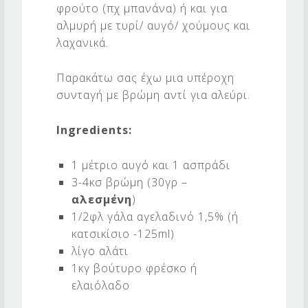
φρούτο (πχ μπανάνα) ή και για
αλμυρή με τυρί/ αυγό/ χούμους και
λαχανικά.
Παρακάτω σας έχω μια υπέροχη
συνταγή με βρώμη αντί για αλεύρι.
Ingredients:
1 μέτριο αυγό και 1 ασπράδι
3-4κσ βρώμη (30γρ –
αλεσμένη
)
1/2φλ γάλα αγελαδινό 1,5% (ή
κατσικίσιο -125ml)
λίγο αλάτι
1κγ βούτυρο φρέσκο ή
ελαιόλαδο