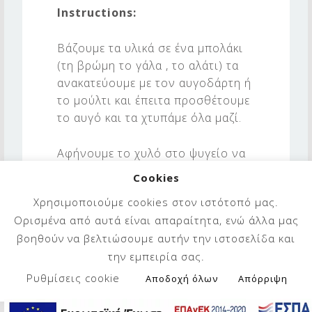
Instructions:
Βάζουμε τα υλικά σε ένα μπολάκι
(τη βρώμη το γάλα , το αλάτι) τα
ανακατεύουμε με τον αυγοδάρτη ή
το μούλτι και έπειτα προσθέτουμε
το αυγό και τα χτυπάμε όλα μαζί.
Αφήνουμε το χυλό στο ψυγείο να
ξεκουραστεί (προαιρετικά) και το
Cookies
ψήνουμε την επόμενη μέρα,
Χρησιμοποιούμε cookies στον ιστότοπό μας.
διαφορετικά ρίχνουμε το μίγμα σε
Ορισμένα από αυτά είναι απαραίτητα, ενώ άλλα μας
ένα τηγάνι αφού πρώτα έχουμε
βοηθούν να βελτιώσουμε αυτήν την ιστοσελίδα και
προσθέσει το λάδι ή το βούτυρο.
την εμπειρία σας.
Γαρνίρουμε με υλικά της αρεσκείας
Ρυθμίσεις cookie
Αποδοχή όλων
Απόρριψη
μας, όπως με μέλι και φρέσκα ή
αποξηραμένα φρούτα αν τη